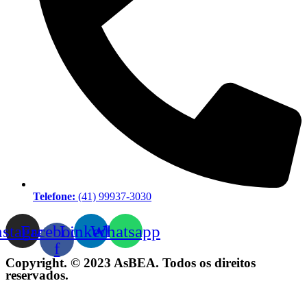
Telefone:
(41) 99937-3030
nstagram
Facebook-
Linkedin
Whatsapp
f
Copyright. © 2023 AsBEA. Todos os direitos
reservados.