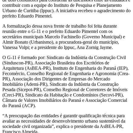
contribuir com a equipe do Instituto de Pesquisa e Planejamento
Urbano de Curitiba (Ippuc). A iniciativa recebeu o agradecimento do
prefeito Eduardo Pimentel.
A formalização dessa nova frente de trabalho foi feita durante
reunião entre o G-11 e o prefeito Eduardo Pimentel com os
secretários municipais Marcelo Fachinello (Governo Municipal) e
Almir Bonato (Urbanismo), a procuradora-geral do município,
Vanessa Volpi; e a presidente do Ippuc, Ana Zornig Jayme.
O G-11 é formado por: Sindicato da Indústria da Construção Civil
(Sinduscon-PR), Associação Brasileira dos Escritórios de
Arquitetura (AsBEA-PR), Instituto de Engenharia do Paraná (IEP),
Fecomércio, Conselho Regional de Engenharia e Agronomia (Crea-
PR), Associação dos Dirigentes de Empresas do Mercado
Imobiliário (Ademi-PR), Sindicato da Indústria da Construção
Pesada (Sicepot-PR), Conselho Regional de Corretores de Imóveis
(Creci-PR), Sindicato da Habitação e Condomínios (Secovi-PR),
Câmara de Valores Imobiliários do Paraná e Associação Comercial
do Paraná (ACP).
“A preocupação das entidades é garantir qualificação técnica para
avaliar as necessidades de desenvolvimento urbano sustentável da
sociedade civil organizada”, explica o presidente da AsBEA-PR,
Francisco Almeida.