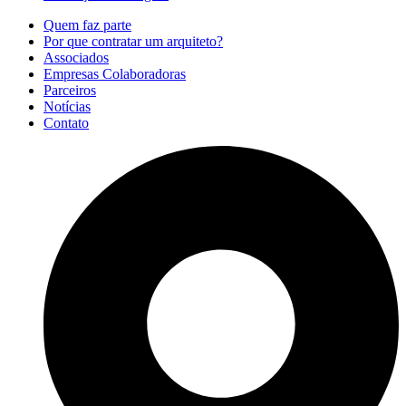
Quem faz parte
Por que contratar um arquiteto?
Associados
Empresas Colaboradoras
Parceiros
Notícias
Contato