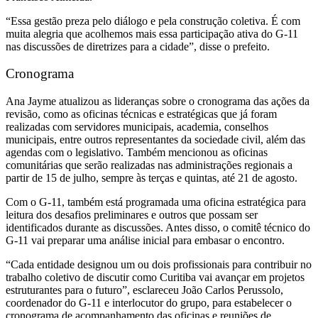
“Essa gestão preza pelo diálogo e pela construção coletiva. É com
muita alegria que acolhemos mais essa participação ativa do G-11
nas discussões de diretrizes para a cidade”, disse o prefeito.
Cronograma
Ana Jayme atualizou as lideranças sobre o cronograma das ações da
revisão, como as oficinas técnicas e estratégicas que já foram
realizadas com servidores municipais, academia, conselhos
municipais, entre outros representantes da sociedade civil, além das
agendas com o legislativo. Também me
ncion
ou as oficinas
comunitárias q
u
e serão realizadas nas administrações regionais a
partir de 15 de julho, sempre às terças e quintas, até 21 de agosto.
Com o G-11, também está programada uma oficina estratégica para
leitura dos desafios preliminares e outros que possam ser
identificados durante as discussões. Antes disso, o comitê técnico do
G-11 vai preparar uma análise inicial para embasar o encontro.
“Cada entidade designou um ou dois profissionais para contribuir no
trabalho coletivo de discutir como Curitiba vai avançar em projetos
estruturantes para o futuro”, esclareceu João Carlos Perussolo,
coordenador do G-11 e interlocutor do grupo, para estabelecer o
cronograma de acompanhamento das oficinas e reuniões de