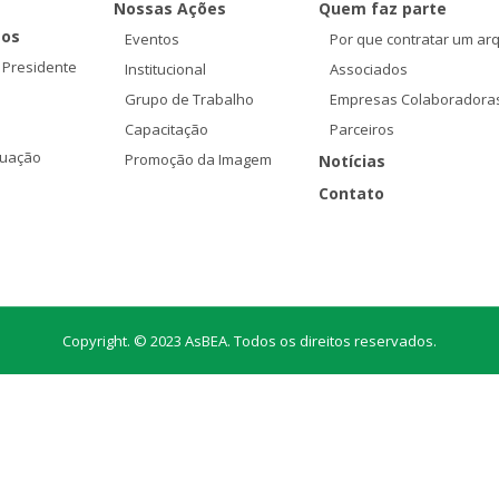
Nossas Ações
Quem faz parte
os
Eventos
Por que contratar um arq
 Presidente
Institucional
Associados
Grupo de Trabalho
Empresas Colaboradora
Capacitação
Parceiros
tuação
Promoção da Imagem
Notícias
Contato
Copyright. © 2023 AsBEA. Todos os direitos reservados.