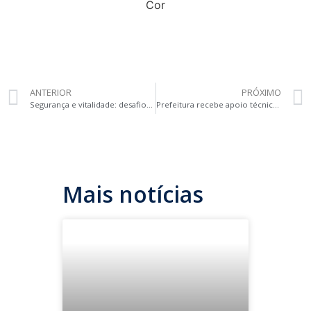
ANTERIOR
PRÓXIMO
Segurança e vitalidade: desafios do Centro de Curitiba exigem ação conjunta entre poder público e setor privado
Prefeitura recebe apoio técnico do mercado imobiliário e da construção para revisão do Plano Diretor
Mais notícias