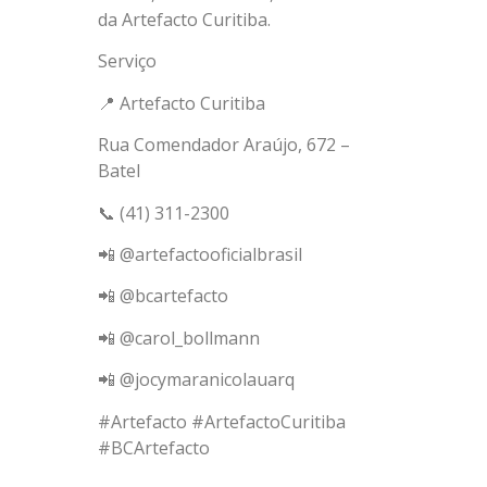
da Artefacto Curitiba.
Serviço
📍 Artefacto Curitiba
Rua Comendador Araújo, 672 –
Batel
📞 (41) 311-2300
📲 @artefactooficialbrasil
📲 @bcartefacto
📲 @carol_bollmann
📲 @jocymaranicolauarq
#Artefacto #ArtefactoCuritiba
#BCArtefacto