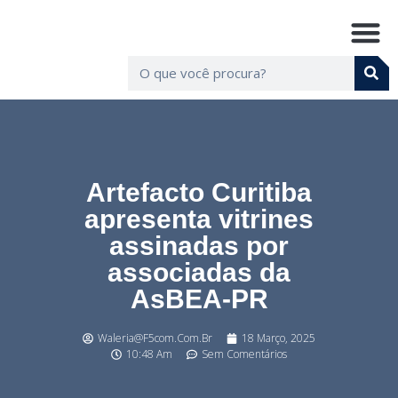
Artefacto Curitiba
apresenta vitrines
assinadas por
associadas da
AsBEA-PR
Waleria@f5com.com.br
18 Março, 2025
10:48 Am
Sem Comentários