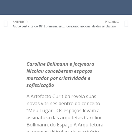
ANTERIOR
PRÓXIMO
AsBEA participa do 18º Ebramem, encontro sobre sustentabilidade e inovação na área da madeira
Concurso nacional de design destaca Aparador Lá e Cá da associada Rosa Dalledone
Caroline Bollmann e Jocymara
Nicolau conceberam espaços
marcados por criatividade e
sofisticação
A Artefacto Curitiba revela suas
novas vitrines dentro do conceito
“Meu Lugar”. Os espaços levam a
assinatura das arquitetas Caroline
Bollmann, do Espaço A Arquitetura,
e Jocymara Nicolau, do escritório