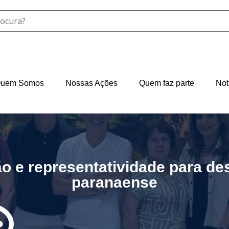
uem Somos
Nossas Ações
Quem faz parte
Not
 e representatividade para des
paranaense