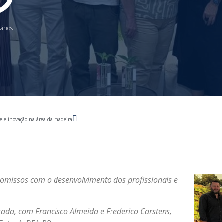
rios
e e inovação na área da madeira
omissos com o desenvolvimento dos profissionais e
ada, com Francisco Almeida e Frederico Carstens,