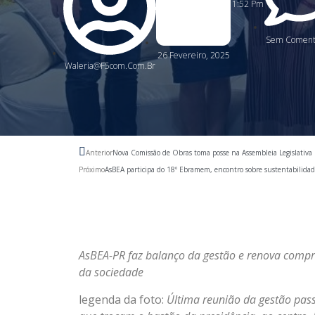
1:52 Pm
Sem Comentá
26 Fevereiro, 2025
Waleria@f5com.com.br
Anterior
Nova Comissão de Obras toma posse na Assembleia Legislativa
Próximo
AsBEA participa do 18º Ebramem, encontro sobre sustentabilidad
AsBEA-PR faz balanço da gestão e renova compr
da sociedade
legenda da foto:
Última reunião da gestão pass