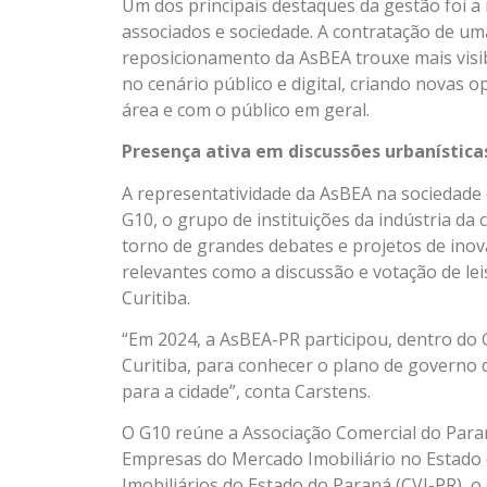
Um dos principais destaques da gestão foi 
associados e sociedade. A contratação de um
reposicionamento da AsBEA trouxe mais visib
no cenário público e digital, criando novas 
área e com o público em geral.
Presença ativa em discussões urbanística
A representatividade da AsBEA na sociedade 
G10, o grupo de instituições da indústria d
torno de grandes debates e projetos de ino
relevantes como a discussão e votação de l
Curitiba.
“Em 2024, a AsBEA-PR participou, dentro do 
Curitiba, para conhecer o plano de governo
para a cidade”, conta Carstens.
O G10 reúne
a Associação Comercial do Paran
Empresas do Mercado Imobiliário no Estado 
Imobiliários do Estado do Paraná (CVI-PR),