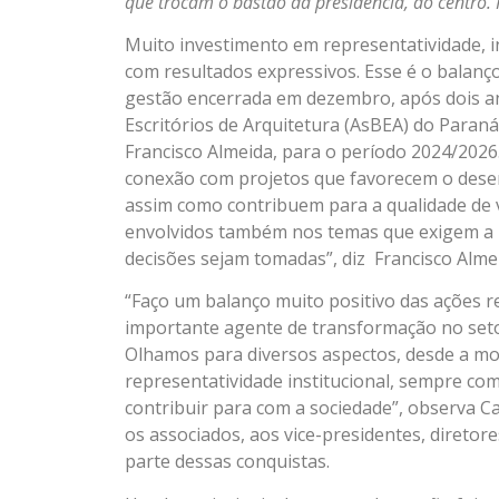
que trocam o bastão da presidência, ao centro.
Muito investimento em representatividade, 
com resultados expressivos. Esse é o balanço
gestão encerrada em dezembro, após dois ano
Escritórios de Arquitetura (AsBEA) do Paraná
Francisco Almeida, para o período 2024/2026.
conexão com projetos que favorecem o desenv
assim como contribuem para a qualidade de 
envolvidos também nos temas que exigem a 
decisões sejam tomadas”, diz Francisco Alme
“Faço um balanço muito positivo das ações 
importante agente de transformação no seto
Olhamos para diversos aspectos, desde a mo
representatividade institucional, sempre co
contribuir para com a sociedade”, observa C
os associados, aos vice-presidentes, diretor
parte dessas conquistas.