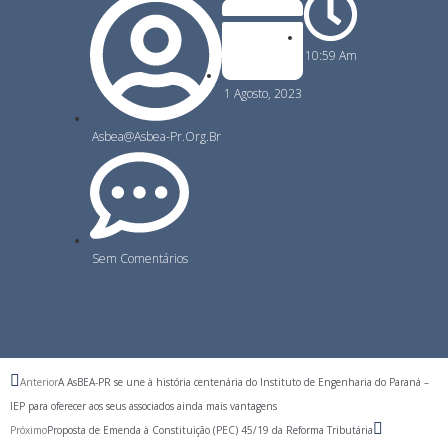
10:59 Am
1 Agosto, 2023
Asbea@asbea-Pr.org.br
Sem Comentários
Anterior
A AsBEA-PR se une à história centenária do Instituto de Engenharia do Paraná –
IEP para oferecer aos seus associados ainda mais vantagens
Próximo
Proposta de Emenda à Constituição (PEC) 45/19 da Reforma Tributária